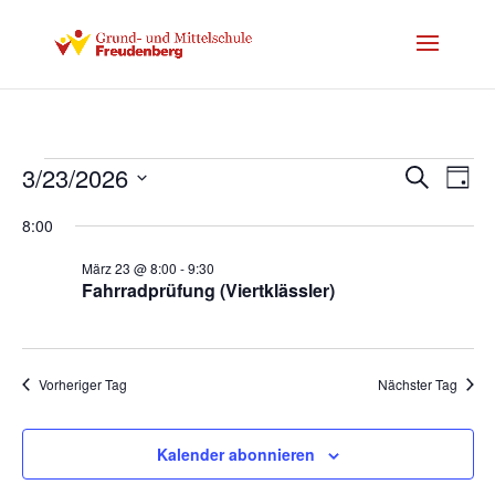
Veranstaltungen
Verans
Ver
3/23/2026
Suche
Tag
Ans
Suche
für
Datum
Nav
und
8:00
23.
wählen.
Ansich
März
März 23 @ 8:00
-
9:30
Naviga
Fahrradprüfung (Viertklässler)
2026
Vorheriger Tag
Nächster Tag
Kalender abonnieren