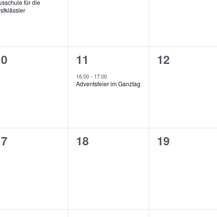
sschule für die
stklässler
0
1
0
10
11
12
n,
eranstaltungen,
Veranstaltung,
Veranstalt
16:00
-
17:00
Adventsfeier im Ganztag
0
0
0
17
18
19
n,
eranstaltungen,
Veranstaltungen,
Veranstalt